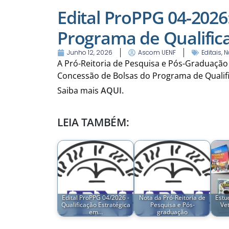
Edital ProPPG 04-2026
Programa de Qualifica
Junho 12, 2026
Ascom UENF
Editais
,
N
A Pró-Reitoria de Pesquisa e Pós-Graduação
Concessão de Bolsas do Programa de Qualifi
Saiba mais
AQUI.
LEIA TAMBÉM:
Edital ProPPG 04/2026 -
Nota da Pró-Reitoria de
Estu
Qualificação Estratégica
Pesquisa e Pós-
Ve
em…
graduação