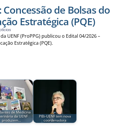
: Concessão de Bolsas do
ção Estratégica (PQE)
otícias
 da UENF (ProPPG) publicou o Edital 04/2026 –
cação Estratégica (PQE).
dantes de Medicina
terinária da UENF
PIBi-UENF tem nova
produzem…
coordenadora