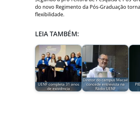
do novo Regimento da Pós-Graduação torna
flexibilidade.
LEIA TAMBÉM:
Diretor do campus Macaé
UENF completa 31 anos
concede entrevista na
PI
de existência
Rádio UENF