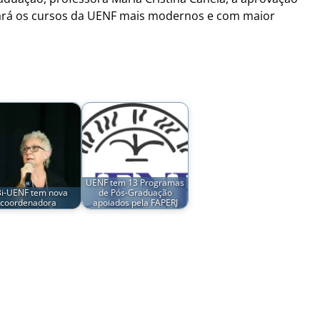
rá os cursos da UENF mais modernos e com maior
UENF tem 13 Programas
Bi-UENF tem nova
de Pós-Graduação
coordenadora
apoiados pela FAPERJ