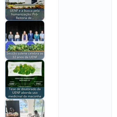
UENF e a busca pela
humanização: Pró-
Reitoria de…
Sessão solene celebra os
32 anos da UENF
Tese de doutorado da
UENF aborda uso
medicinal da maconha