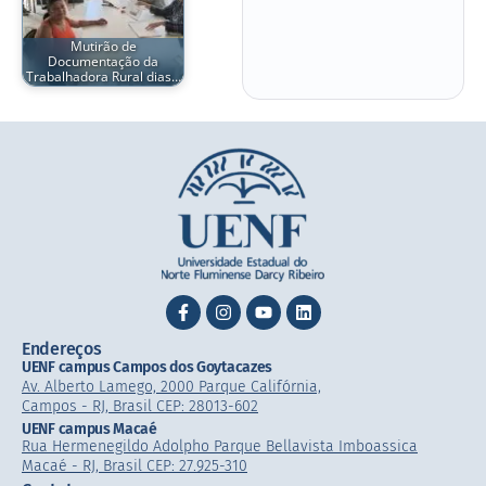
Mutirão de
Documentação da
Trabalhadora Rural dias…
Endereços
UENF campus Campos dos Goytacazes
Av. Alberto Lamego, 2000 Parque Califórnia,
Campos - RJ, Brasil CEP: 28013-602
UENF campus Macaé
Rua Hermenegildo Adolpho Parque Bellavista Imboassica
Macaé - RJ, Brasil CEP: 27.925-310