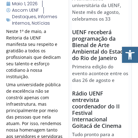
Maio 1, 2026
universitária da UENF,
Ascom UENF
Neste mês de agosto,
Destaques
,
Informes
celebramos os 33
Internos
,
Notícias
Neste 1º de maio, a
UENF receberá
Reitoria da UENF
programação da
manifesta seu respeito e
Bienal de Arte
Ab
gratidão a todos os
Ambiental do Estado
profissionais que dedicam
do Rio de Janeiro
seu talento e esforço
Primeira edição do
cotidiano à nossa
evento acontece entre os
instituição.
dias 26 de agosto e
Uma universidade pública
de excelência não se
Rádio UENF
constrói apenas com
entrevista
infraestrutura, mas
coordenador do II
principalmente por meio
Festival
das pessoas que nela
Internacional
atuam. Por isso, rendemos
Goitacá de Cinema
nossa homenagem tanto
Tudo pronto para a
aos servidores e servidoras