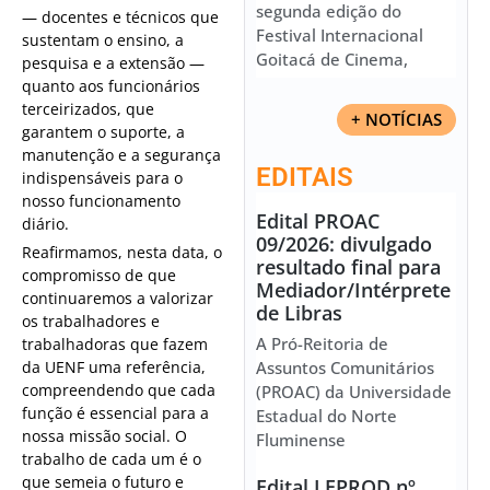
segunda edição do
— docentes e técnicos que
Festival Internacional
sustentam o ensino, a
Goitacá de Cinema,
pesquisa e a extensão —
quanto aos funcionários
terceirizados, que
+ NOTÍCIAS
garantem o suporte, a
manutenção e a segurança
EDITAIS
indispensáveis para o
nosso funcionamento
Edital PROAC
diário.
09/2026: divulgado
Reafirmamos, nesta data, o
resultado final para
compromisso de que
Mediador/Intérprete
continuaremos a valorizar
de Libras
os trabalhadores e
A Pró-Reitoria de
trabalhadoras que fazem
da UENF uma referência,
Assuntos Comunitários
compreendendo que cada
(PROAC) da Universidade
função é essencial para a
Estadual do Norte
nossa missão social. O
Fluminense
trabalho de cada um é o
que semeia o futuro e
Edital LEPROD nº