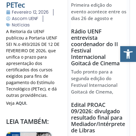
PETec
Primeira edição do
evento acontece entre os
Fevereiro 12, 2026
dias 26 de agosto e
Ascom UENF
Notícias
Rádio UENF
A Reitoria da UENF
entrevista
publicou a Portaria UENF
coordenador do II
SEI N.o 493/2026 DE 12 DE
Ab
Festival
FEVEREIRO DE 2026, que
Internacional
unifica o prazo para
Goitacá de Cinema
apresentação dos
certificados dos cursos
Tudo pronto para a
exigidos para fins de
segunda edição do
pagamento do Estímulo
Festival Internacional
Tecnológico (PETec), e dá
Goitacá de Cinema,
outras providências.
Veja
AQUI.
Edital PROAC
09/2026: divulgado
resultado final para
LEIA TAMBÉM:
Mediador/Intérprete
de Libras