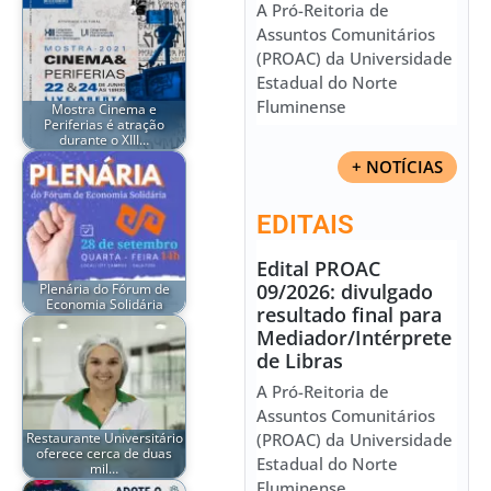
A Pró-Reitoria de
Assuntos Comunitários
(PROAC) da Universidade
Estadual do Norte
Fluminense
Mostra Cinema e
Periferias é atração
durante o XIII…
+ NOTÍCIAS
EDITAIS
Edital PROAC
09/2026: divulgado
Plenária do Fórum de
Economia Solidária
resultado final para
Mediador/Intérprete
de Libras
A Pró-Reitoria de
Assuntos Comunitários
Restaurante Universitário
(PROAC) da Universidade
oferece cerca de duas
Estadual do Norte
mil…
Fluminense