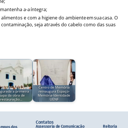
me;
mantenha a-a íntegra;
alimentos e com a higiene do ambiente em sua casa. O
contaminação, seja através do cabelo como das suas
Centro de Memória
ugurada a primeira
reinaugura Espaço-
tapa da obra de
Memória-Identidade
restauração…
UENF
Contatos
Assessoria de Comunicação
Reitoria
ampos dos