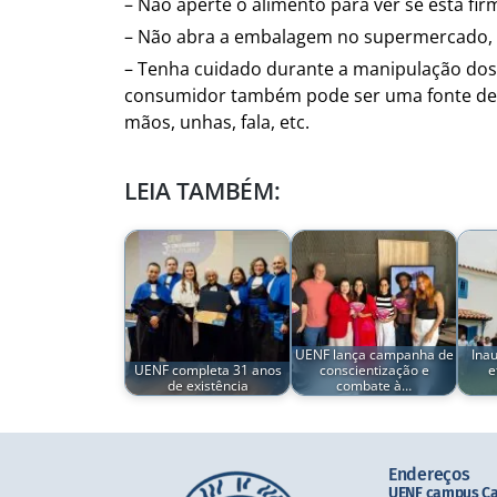
– Não aperte o alimento para ver se está fir
– Não abra a embalagem no supermercado, 
– Tenha cuidado durante a manipulação dos 
consumidor também pode ser uma fonte de 
mãos, unhas, fala, etc.
LEIA TAMBÉM:
UENF lança campanha de
Ina
UENF completa 31 anos
conscientização e
e
de existência
combate à…
Endereços
UENF campus C