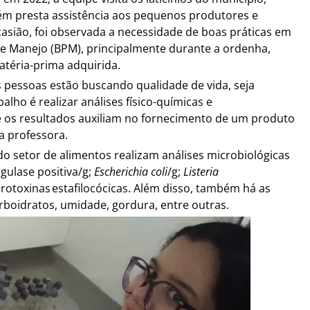
m presta assistência aos pequenos produtores e
asião, foi observada a necessidade de boas práticas em
de Manejo (BPM), principalmente durante a ordenha,
atéria-prima adquirida.
essoas estão buscando qualidade de vida, seja
balho é realizar análises físico-químicas e
e os resultados auxiliam no fornecimento de um produto
a professora.
o setor de alimentos realizam análises microbiológicas
gulase positiva/g;
Escherichia coli
/g;
Listeria
terotoxinas estafilocócicas. Além disso, também há as
arboidratos, umidade, gordura, entre outras.