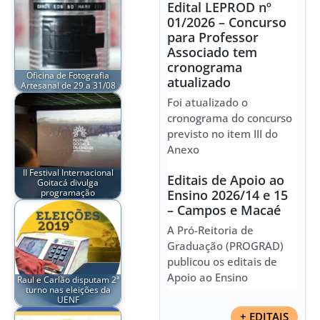
Edital LEPROD nº
01/2026 – Concurso
para Professor
Associado tem
cronograma
Oficina de Fotografia
atualizado
Artesanal de 29 a 31/08
Foi atualizado o
cronograma do concurso
previsto no item III do
Anexo
II Festival Internacional
Editais de Apoio ao
Goitacá divulga
programação
Ensino 2026/14 e 15
– Campos e Macaé
A Pró-Reitoria de
Graduação (PROGRAD)
publicou os editais de
Apoio ao Ensino
Raul e Carlão disputam 2ª
turno nas eleições da
UENF
+ EDITAIS