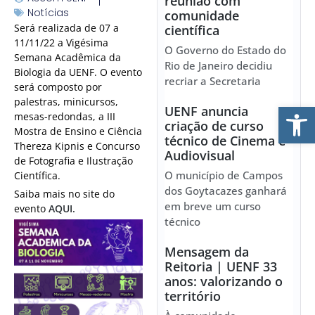
reunião com
Notícias
comunidade
Será realizada de 07 a
científica
11/11/22 a Vigésima
O Governo do Estado do
Semana Acadêmica da
Rio de Janeiro decidiu
Biologia da UENF. O evento
recriar a Secretaria
será composto por
palestras, minicursos,
Ab
UENF anuncia
mesas-redondas, a III
criação de curso
Mostra de Ensino e Ciência
técnico de Cinema e
Thereza Kipnis e Concurso
Audiovisual
de Fotografia e Ilustração
O município de Campos
Científica.
dos Goytacazes ganhará
Saiba mais no site do
em breve um curso
evento
AQUI.
técnico
Mensagem da
Reitoria | UENF 33
anos: valorizando o
território