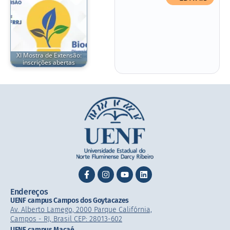
XI Mostra de Extensão:
inscrições abertas
Endereços
UENF campus Campos dos Goytacazes
Av. Alberto Lamego, 2000 Parque Califórnia,
Campos - RJ, Brasil CEP: 28013-602
UENF campus Macaé