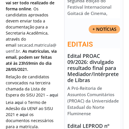
segunda edição do
vai ser todo realizado de
Festival Internacional
forma online
. Os
Goitacá de Cinema,
candidatos aprovados
devem enviar toda a
documentação para a
+ NOTÍCIAS
Secretaria Acadêmica,
através do
EDITAIS
email
secacad.matricula@
uenf.br
.
As matrículas, via
Edital PROAC
email, podem ser feitas
09/2026: divulgado
até às 23h59min do dia
resultado final para
28/05/2021.
Mediador/Intérprete
Relação de candidatos
de Libras
convocados na terceira
A Pró-Reitoria de
chamada da Lista de
Assuntos Comunitários
Espera do SISU 2021 –
aqui
(PROAC) da Universidade
Leia
aqui
o Termo de
Estadual do Norte
Adesão da UENF ao SISU
Fluminense
2021 e
aqui
os
documentos necessários
Edital LEPROD nº
para a matrícula.