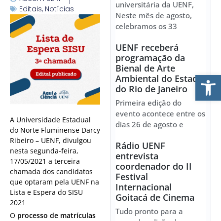
universitária da UENF,
Editais
,
Notícias
Neste mês de agosto,
celebramos os 33
UENF receberá
programação da
Bienal de Arte
Ab
Ambiental do Estado
do Rio de Janeiro
Primeira edição do
evento acontece entre os
A Universidade Estadual
dias 26 de agosto e
do Norte Fluminense Darcy
Ribeiro – UENF, divulgou
Rádio UENF
nesta segunda-feira,
entrevista
17/05/2021 a terceira
coordenador do II
chamada dos candidatos
Festival
que optaram pela UENF na
Internacional
Lista e Espera do SISU
Goitacá de Cinema
2021
Tudo pronto para a
O
processo de matrículas