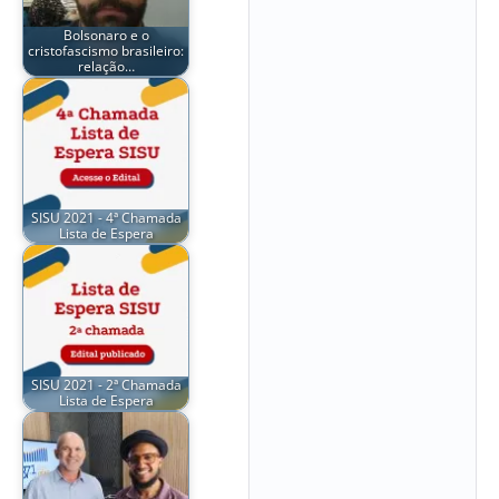
Bolsonaro e o
cristofascismo brasileiro:
relação…
SISU 2021 - 4ª Chamada
Lista de Espera
SISU 2021 - 2ª Chamada
Lista de Espera