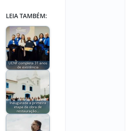
LEIA TAMBÉM:
UENF completa 31 anos
de existência
Inaugurada a primeira
etapa da obra de
restauração…