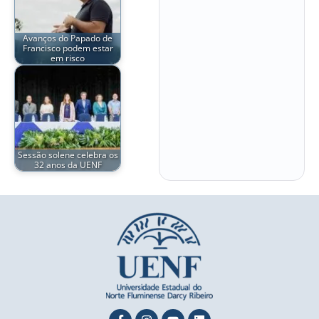
Avanços do Papado de
Francisco podem estar
em risco
Sessão solene celebra os
32 anos da UENF