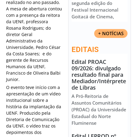
realizado no ano passado.
segunda edição do
A mesa de abertura contou
Festival Internacional
com a presença da reitora
Goitacá de Cinema,
da UENF, professora
Rosana Rodrigues; do
+ NOTÍCIAS
diretor Geral
Administrativo da
Universidade, Pedro César
EDITAIS
da Costa Soares; e do
gerente de Recursos
Edital PROAC
Humanos da UENF,
09/2026: divulgado
Francisco de Oliveira Balbi
resultado final para
Junior.
Mediador/Intérprete
de Libras
O evento teve início com a
apresentação de um vídeo
A Pró-Reitoria de
institucional sobre a
Assuntos Comunitários
história da implantação da
(PROAC) da Universidade
UENF. Produzido pela
Estadual do Norte
Diretoria de Comunicação
Fluminense
da UENF, o vídeo traz os
depoimentos dos
Edital LEPROD nº