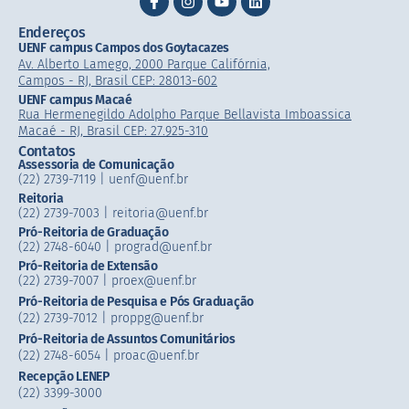
Endereços
UENF campus Campos dos Goytacazes
Av. Alberto Lamego, 2000 Parque Califórnia,
Campos - RJ, Brasil CEP: 28013-602
UENF campus Macaé
Rua Hermenegildo Adolpho Parque Bellavista Imboassica
Macaé - RJ, Brasil CEP: 27.925-310
Contatos
Assessoria de Comunicação
(22) 2739-7119 | uenf@uenf.br
Reitoria
(22) 2739-7003 |​ reitoria@uenf.br
Pró-Reitoria de Graduação
(22) 2748-6040 | prograd@uenf.br
Pró-Reitoria de Extensão
(22) 2739-7007​ | proex@uenf.br
Pró-Reitoria de Pesquisa e Pós Graduação
(22) 2739-7012 | proppg@uenf.br
Pró-Reitoria de Assuntos Comunitários
(22) 2748-6054​ | proac@uenf.br
Recepção LENEP
(22) 3399-3000