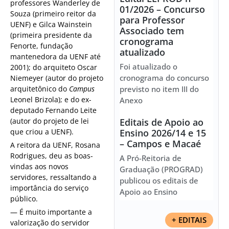
professores Wanderley de
01/2026 – Concurso
Souza (primeiro reitor da
para Professor
UENF) e Gilca Wainstein
Associado tem
(primeira presidente da
cronograma
Fenorte, fundação
atualizado
mantenedora da UENF até
Foi atualizado o
2001); do arquiteto Oscar
cronograma do concurso
Niemeyer (autor do projeto
arquitetônico do
Campus
previsto no item III do
Leonel Brizola); e do ex-
Anexo
deputado Fernando Leite
(autor do projeto de lei
Editais de Apoio ao
que criou a UENF).
Ensino 2026/14 e 15
– Campos e Macaé
A reitora da UENF, Rosana
Rodrigues, deu as boas-
A Pró-Reitoria de
vindas aos novos
Graduação (PROGRAD)
servidores, ressaltando a
publicou os editais de
importância do serviço
Apoio ao Ensino
público.
— É muito importante a
+ EDITAIS
valorização do servidor