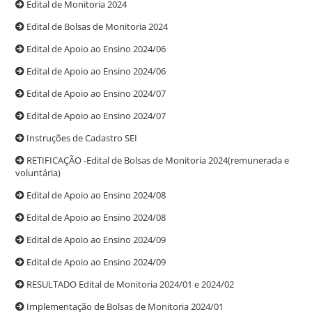
Edital de Monitoria 2024
Edital de Bolsas de Monitoria 2024
Edital de Apoio ao Ensino 2024/06
Edital de Apoio ao Ensino 2024/06
Edital de Apoio ao Ensino 2024/07
Edital de Apoio ao Ensino 2024/07
Instruções de Cadastro SEI
RETIFICAÇÃO -Edital de Bolsas de Monitoria 2024(remunerada e
voluntária)
Edital de Apoio ao Ensino 2024/08
Edital de Apoio ao Ensino 2024/08
Edital de Apoio ao Ensino 2024/09
Edital de Apoio ao Ensino 2024/09
RESULTADO Edital de Monitoria 2024/01 e 2024/02
Implementação de Bolsas de Monitoria 2024/01