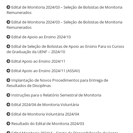
Edital de Monitoria 2024/03 – Seleção de Bolsistas de Monitoria
Remunerados
Edital de Monitoria 2024/03 – Seleção de Bolsistas de Monitoria
Remunerados
Edital de Apoio ao Ensino 2024/10
Edital de Seleção de Bolsistas de Apoio ao Ensino Para os Cursos
de Graduação da UENF – 2024/10
Edital Apoio ao Ensino 2024/11
Edital Apoio ao Ensino 2024/11 (ASSAII)
Implantação de Novos Procedimentos para Entrega de
Resultados de Disciplinas
Instruções para o Relatório Semestral de Monitoria
Edital 2024/04 de Monitoria Voluntária
Edital de Monitoria Voluntária 2024/04
Resultado do Edital de Monitoria 2024/03
Edital Monitoria 2024/4 – Errata da Disponibilização de Vagas