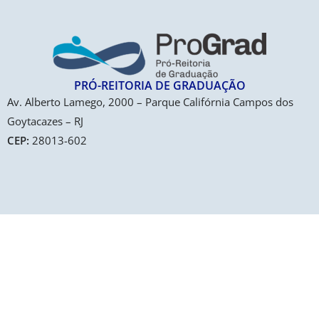
PRÓ-REITORIA DE GRADUAÇÃO​
Av. Alberto Lamego, 2000 – Parque Califórnia Campos dos
Goytacazes – RJ
CEP:
28013-602