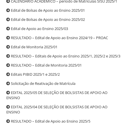
CALENDÁRIO ACADÊMICO – período de Matrículas SISU 2025/1
Edital de Bolsas de Apoio ao Ensino 2025/01
Edital de Bolsas de Apoio ao Ensino 2025/02
Edital de Apoio ao Ensino 2025/03
RESULTADO – Edital de Apoio ao Ensino 2024/19 – PROAC
Edital de Monitoria 2025/01
RESULTADO – Editais de Apoio ao Ensino 2025/1, 2025/2 e 2025/3
RESULTADO – Edital de Monitoria 2025/01
Editais PIBID 2025/1 e 2025/2
Solicitação de Reativação de Matrícula
EDITAL 2025/05 DE SELEÇÃO DE BOLSISTAS DE APOIO AO
ENSINO
EDITAL 2025/04 DE SELEÇÃO DE BOLSISTAS DE APOIO AO
ENSINO
RESULTADO – Edital de Apoio ao Ensino 2025/5