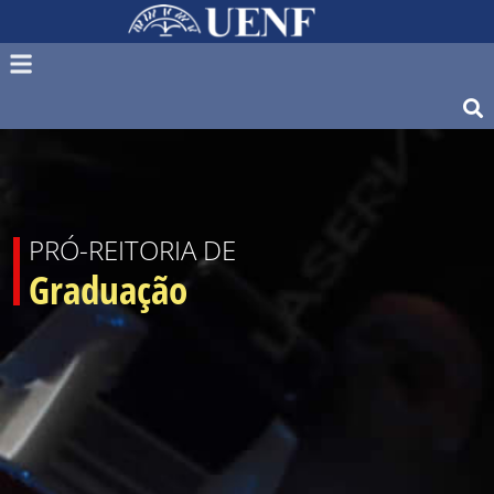
PRÓ-REITORIA DE
Graduação