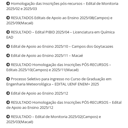
Homologação das Inscrições pós-recursos – Edital de Monitoria
2025/02 e 2025/03
RESULTADOS Editais de Apoio ao Ensino 2025/08(Campos) e
2025/09(Macaé)
RESULTADO – Edital PIBID 2025/04 – Licenciatura em Química
EAD
Edital de Apoio ao Ensino 2025/10 – Campos dos Goytacazes
Edital de Apoio ao Ensino 2025/11 – Macaé
RESULTADO Homologação das Inscrições PÓS-RECURSOS –
Editais 2025/10(Campos) e 2025/11(Macaé)
Processo Seletivo para ingresso no Curso de Graduação em
Engenharia Meteorológica – EDITAL UENF ENEM+ 2025
Edital de Apoio ao Ensino 2025/12
RESULTADO Homologação das Inscrições PÓS-RECURSOS – Edital
de Apoio ao Ensino 2025/12
RESULTADO – Edital de Monitoria 2025/02(Campos) e
2025/03(Macaé)