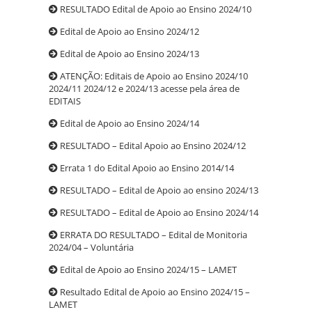
RESULTADO Edital de Apoio ao Ensino 2024/10
Edital de Apoio ao Ensino 2024/12
Edital de Apoio ao Ensino 2024/13
ATENÇÃO: Editais de Apoio ao Ensino 2024/10
2024/11 2024/12 e 2024/13 acesse pela área de
EDITAIS
Edital de Apoio ao Ensino 2024/14
RESULTADO – Edital Apoio ao Ensino 2024/12
Errata 1 do Edital Apoio ao Ensino 2014/14
RESULTADO – Edital de Apoio ao ensino 2024/13
RESULTADO – Edital de Apoio ao Ensino 2024/14
ERRATA DO RESULTADO – Edital de Monitoria
2024/04 – Voluntária
Edital de Apoio ao Ensino 2024/15 – LAMET
Resultado Edital de Apoio ao Ensino 2024/15 –
LAMET