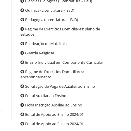
Ciências Biológicas (Licenciatura – EaD)
Química (Licenciatura – EaD)
Pedagogia (Licenciatura – EaD)
Regime de Exercícios Domiciliares: plano de
estudos
Reativação de Matrícula
Guarda Religiosa
Ensino Individual em Componente Curricular
Regime de Exercícios Domiciliares:
encaminhamento
Solicitação de Vaga de Auxiliar ao Ensino
Edital Auxiliar ao Ensino
Ficha Inscrição Auxiliar ao Ensino
Edital de Apoio ao Ensino 2024/01
Edital de Apoio ao Ensino 2024/01