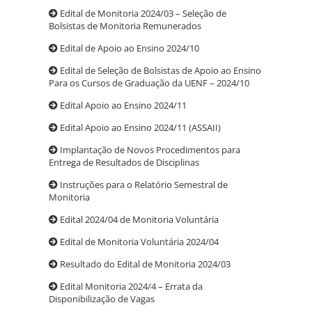
Edital de Monitoria 2024/03 – Seleção de
Bolsistas de Monitoria Remunerados
Edital de Apoio ao Ensino 2024/10
Edital de Seleção de Bolsistas de Apoio ao Ensino
Para os Cursos de Graduação da UENF – 2024/10
Edital Apoio ao Ensino 2024/11
Edital Apoio ao Ensino 2024/11 (ASSAII)
Implantação de Novos Procedimentos para
Entrega de Resultados de Disciplinas
Instruções para o Relatório Semestral de
Monitoria
Edital 2024/04 de Monitoria Voluntária
Edital de Monitoria Voluntária 2024/04
Resultado do Edital de Monitoria 2024/03
Edital Monitoria 2024/4 – Errata da
Disponibilização de Vagas