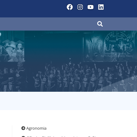
Agrono­mia