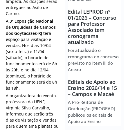
limpeza. As doações serão
entregues ao Asilo de
Edital LEPROD nº
Carmo.
01/2026 – Concurso
A
3ª Exposição Nacional
para Professor
de Orquídeas de Campos
Associado tem
dos Goytacazes-RJ
terá
cronograma
espaço para visitação e
atualizado
vendas. Nos dias 10/04
Foi atualizado o
(sexta-feira) e 11/04
cronograma do concurso
(sábado), o horário de
previsto no item III do
funcionamento será de 8h
Anexo
às 20h, e no dia 12/04
(domingo), o horário de
Editais de Apoio ao
funcionamento será de 8h
Ensino 2026/14 e 15
às 18h.
– Campos e Macaé
A organizadora do evento,
professora da UENF,
A Pró-Reitoria de
Virginia Silva Carvalho,
Graduação (PROGRAD)
informou que serão três
publicou os editais de
dias de visitação e vendas
Apoio ao Ensino
para quem ama plantas ou