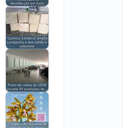
desinfecção em Asilo
'Química Solidária’ amplia
campanha e doa sabão e
sabonete
Posto de coleta da UENF
recebe 50 toneladas de…
2ª Exposição Nacional de
Orquídeas de Campos