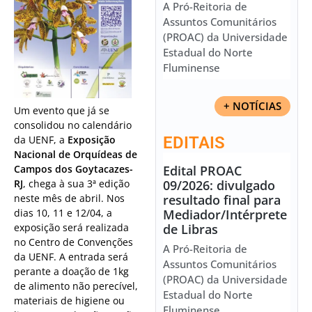
A Pró-Reitoria de
Assuntos Comunitários
(PROAC) da Universidade
Estadual do Norte
Fluminense
+ NOTÍCIAS
Um evento que já se
consolidou no calendário
da UENF, a
Exposição
EDITAIS
Nacional de Orquídeas de
Campos dos Goytacazes-
Edital PROAC
RJ
, chega à sua 3ª edição
09/2026: divulgado
neste mês de abril. Nos
resultado final para
dias 10, 11 e 12/04, a
Mediador/Intérprete
exposição será realizada
de Libras
no Centro de Convenções
A Pró-Reitoria de
da UENF. A entrada será
Assuntos Comunitários
perante a doação de 1kg
(PROAC) da Universidade
de alimento não perecível,
Estadual do Norte
materiais de higiene ou
Fluminense