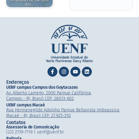
dos…
Endereços
UENF campus Campos dos Goytacazes
Av. Alberto Lamego, 2000 Parque Califórnia,
Campos - RJ, Brasil CEP: 28013-602
UENF campus Macaé
Rua Hermenegildo Adolpho Parque Bellavista Imboassica
Macaé - RJ, Brasil CEP: 27.925-310
Contatos
Assessoria de Comunicação
(22) 2739-7119 | uenf@uenf.br
Reitoria