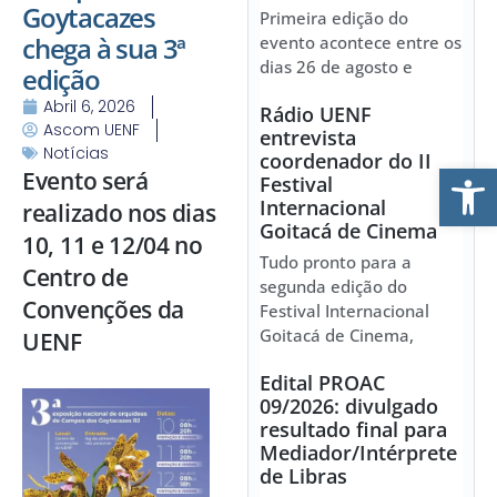
Goytacazes
Primeira edição do
chega à sua 3ª
evento acontece entre os
dias 26 de agosto e
edição
Abril 6, 2026
Rádio UENF
Ascom UENF
entrevista
Notícias
coordenador do II
Ab
Evento será
Festival
Internacional
realizado nos dias
Goitacá de Cinema
10, 11 e 12/04 no
Tudo pronto para a
Centro de
segunda edição do
Convenções da
Festival Internacional
Goitacá de Cinema,
UENF
Edital PROAC
09/2026: divulgado
resultado final para
Mediador/Intérprete
de Libras