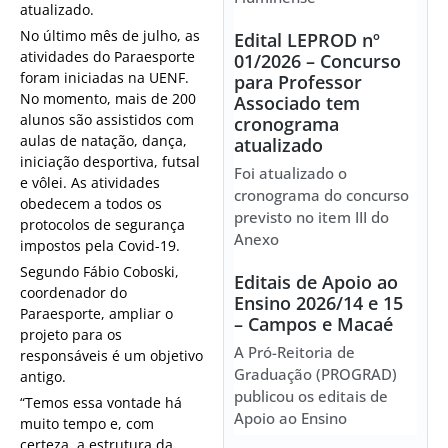
atualizado.
No último mês de julho, as
Edital LEPROD nº
atividades do Paraesporte
01/2026 – Concurso
foram iniciadas na UENF.
para Professor
No momento, mais de 200
Associado tem
alunos são assistidos com
cronograma
aulas de natação, dança,
atualizado
iniciação desportiva, futsal
Foi atualizado o
e vôlei. As atividades
cronograma do concurso
obedecem a todos os
previsto no item III do
protocolos de segurança
Anexo
impostos pela Covid-19.
Segundo Fábio Coboski,
Editais de Apoio ao
coordenador do
Ensino 2026/14 e 15
Paraesporte, ampliar o
– Campos e Macaé
projeto para os
A Pró-Reitoria de
responsáveis é um objetivo
Graduação (PROGRAD)
antigo.
publicou os editais de
“Temos essa vontade há
Apoio ao Ensino
muito tempo e, com
certeza, a estrutura da