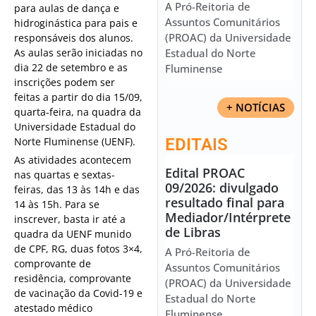
A Pró-Reitoria de
para aulas de dança e
Assuntos Comunitários
hidroginástica para pais e
(PROAC) da Universidade
responsáveis dos alunos.
As aulas serão iniciadas no
Estadual do Norte
dia 22 de setembro e as
Fluminense
inscrições podem ser
feitas a partir do dia 15/09,
+ NOTÍCIAS
quarta-feira, na quadra da
Universidade Estadual do
Norte Fluminense (UENF).
EDITAIS
As atividades acontecem
Edital PROAC
nas quartas e sextas-
09/2026: divulgado
feiras, das 13 às 14h e das
resultado final para
14 às 15h. Para se
Mediador/Intérprete
inscrever, basta ir até a
de Libras
quadra da UENF munido
de CPF, RG, duas fotos 3×4,
A Pró-Reitoria de
comprovante de
Assuntos Comunitários
residência, comprovante
(PROAC) da Universidade
de vacinação da Covid-19 e
Estadual do Norte
atestado médico
Fluminense