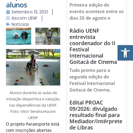
alunos
Primeira edição do
evento acontece entre os
Setembro 13, 2021
dias 26 de agosto e
Ascom UENF
Notícias
Rádio UENF
entrevista
coordenador do II
Ab
Festival
Internacional
Goitacá de Cinema
Tudo pronto para a
segunda edição do
Festival Internacional
Goitacá de Cinema,
Alunos durante as aulas de
iniciação desportiva e natação,
Edital PROAC
nas dependências da UENF.
09/2026: divulgado
Foto: Vitor Sendra/Ascom
resultado final para
UENF
Mediador/Intérprete
O projeto Paraesporte está
de Libras
com inscrições abertas