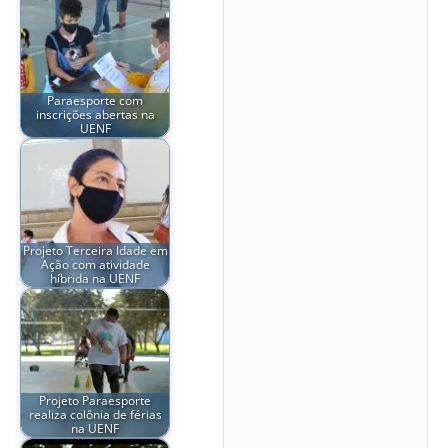
Paraesporte com
inscrições abertas na
UENF
Projeto Terceira Idade em
Ação com atividade
híbrida na UENF
Projeto Paraesporte
realiza colônia de férias
na UENF