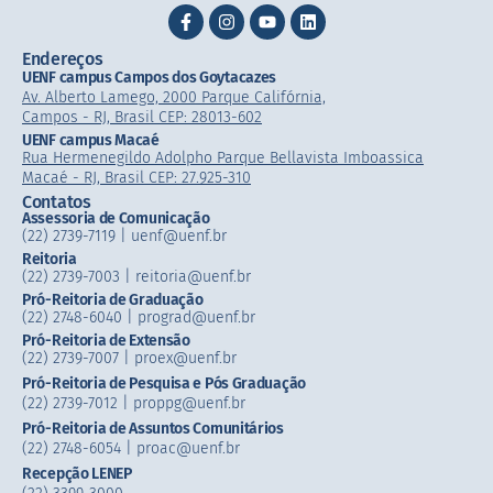
Endereços
UENF campus Campos dos Goytacazes
Av. Alberto Lamego, 2000 Parque Califórnia,
Campos - RJ, Brasil CEP: 28013-602
UENF campus Macaé
Rua Hermenegildo Adolpho Parque Bellavista Imboassica
Macaé - RJ, Brasil CEP: 27.925-310
Contatos
Assessoria de Comunicação
(22) 2739-7119 | uenf@uenf.br
Reitoria
(22) 2739-7003 |​ reitoria@uenf.br
Pró-Reitoria de Graduação
(22) 2748-6040 | prograd@uenf.br
Pró-Reitoria de Extensão
(22) 2739-7007​ | proex@uenf.br
Pró-Reitoria de Pesquisa e Pós Graduação
(22) 2739-7012 | proppg@uenf.br
Pró-Reitoria de Assuntos Comunitários
(22) 2748-6054​ | proac@uenf.br
Recepção LENEP