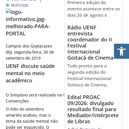
Primeira edição do
Notícias
evento acontece entre os
dias 26 de agosto e
Rádio UENF
entrevista
coordenador do II
Ab
Festival
Campos dos Goytacazes
Internacional
(RJ), segunda-feira, 30 de
Goitacá de Cinema
setembro de 2019
UENF discute saúde
Tudo pronto para a
segunda edição do
mental no meio
Festival Internacional
acadêmico
Goitacá de Cinema,
O Simpósio será realizado no Centro de
Edital PROAC
Convenções
09/2026: divulgado
resultado final para
O mês do setembro
Mediador/Intérprete
amarelo acabou, mas o
de Libras
tema da saúde mental não
pode ser esquecido. O