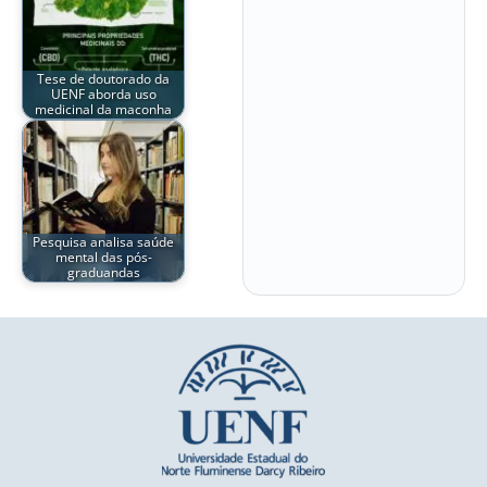
Tese de doutorado da
UENF aborda uso
medicinal da maconha
Pesquisa analisa saúde
mental das pós-
graduandas