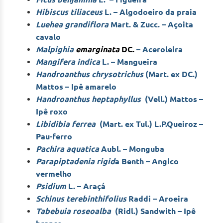
Hibiscus tiliaceus
L. – Algodoeiro da praia
Luehea grandiflora
Mart. & Zucc. – Açoita
cavalo
Malpighia
emarginata
DC.
– Aceroleira
Mangifera indica
L. – Mangueira
Handroanthus chrysotrichus
(Mart. ex DC.)
Mattos – Ipê amarelo
Handroanthus heptaphyllus
(Vell.) Mattos –
Ipê roxo
Libidibia ferrea
(Mart. ex Tul.) L.P.Queiroz –
Pau-ferro
Pachira aquatica
Aubl. – Monguba
Parapiptadenia rigid
a Benth – Angico
vermelho
Psidium
L. – Araçá
Schinus terebinthifolius
Raddi – Aroeira
Tabebuia roseoalba
(Ridl.) Sandwith – Ipê