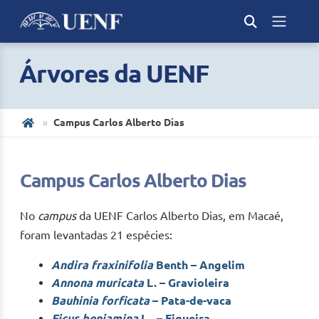
Árvores da UENF
Campus Carlos Alberto Dias
Campus Carlos Alberto Dias
No
campus
da UENF Carlos Alberto Dias, em Macaé,
foram levantadas 21 espécies:
Andira fraxinifolia
Benth – Angelim
Annona muricata
L. – Gravioleira
Bauhinia forficata
– Pata-de-vaca
Ficus benjamina
L. – Figueira