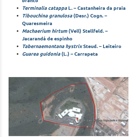
branco
Terminalia catappa
L. – Castanheira da praia
Tibouchina granulosa
(Desr.) Cogn. –
Quaresmeira
Machaerium hirtum
(Vell) Stellfeld. –
Jacarandá de espinho
Tabernaemontana hystrix
Steud. – Leiteiro
Guarea guidonia
(L.) – Carrapeta